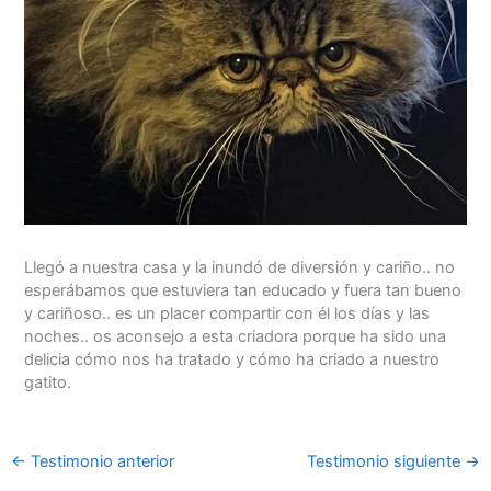
Llegó a nuestra casa y la inundó de diversión y cariño.. no
esperábamos que estuviera tan educado y fuera tan bueno
y cariñoso.. es un placer compartir con él los días y las
noches.. os aconsejo a esta criadora porque ha sido una
delicia cómo nos ha tratado y cómo ha criado a nuestro
gatito.
←
Testimonio anterior
Testimonio siguiente
→