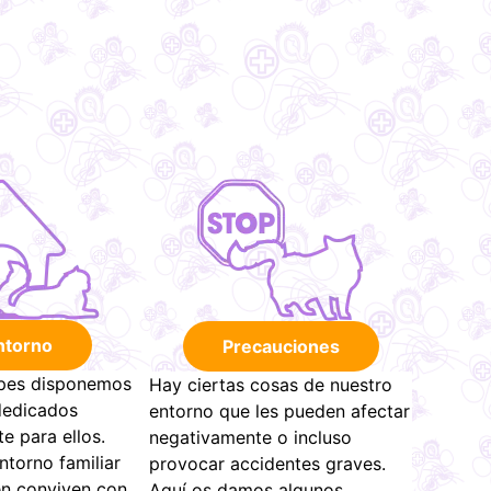
ntorno
Precauciones
pes disponemos
Hay ciertas cosas de nuestro
dedicados
entorno que les pueden afectar
e para ellos.
negativamente o incluso
torno familiar
provocar accidentes graves.
n conviven con
Aquí os damos algunos