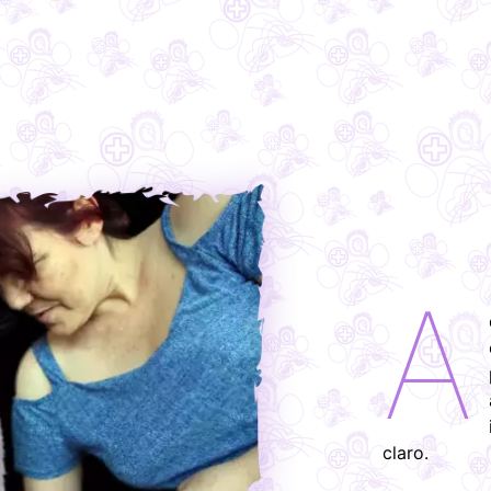
A
claro.