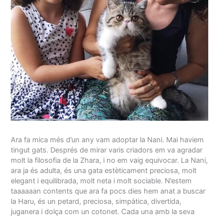
Ara fa mica més d’un any vam adoptar la Nani. Mai haviem
tingut gats. Després de mirar varis criadors em va agradar
molt la filosofia de la Zhara, i no em vaig equivocar. La Nani,
ara ja és adulta, és una gata estèticament preciosa, molt
elegant i equilibrada, molt neta i molt sociable. N’estem
taaaaaan contents que ara fa pocs dies hem anat a buscar
la Haru, és un petard, preciosa, simpàtica, divertida,
juganera i dolça com un cotonet. Cada una amb la seva